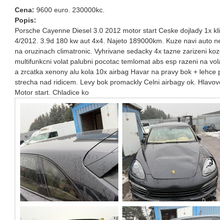
Cena:
9600 euro. 230000kc.
Popis:
Porsche Cayenne Diesel 3.0 2012 motor start Ceske dojlady 1x kli
4/2012. 3.9d 180 kw aut 4x4. Najeto 189000km. Kuze navi auto n
na oruzinach climatronic. Vyhrivane sedacky 4x tazne zarizeni koz
multifunkcni volat palubni pocotac temlomat abs esp razeni na vol
a zrcatka xenony alu kola 10x airbag Havar na pravy bok + lehce
strecha nad ridicem. Levy bok promackly Celni airbagy ok. Hlavov
Motor start. Chladice ko