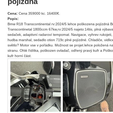
pojízdná
Cena:
Cena 359000 kc. 16400€.
Popis:
Bmw R18 Transcontinental rv:2024/5 lehce poškozena pojízdná
Transcontinetal 1800ccm 67kw,rv:2024/5 najeto:14tis, plná výbav
sedaček, adaptivní radaroví tempomat. Navigace, vyhrev rukojeti, B
hudba marshal, sedadlo otion 719c plné pojízdné. Chladiče, vidlic
světlo? Motor vse v pořádku. Možnost se projet.lehce položená n
stranu. Ohlé řídítka, poškozen ovladač, odřený pravý kufr a Pošk
kufr horní část.